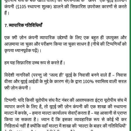
यूरोपीय संघ के बैंक खातों वाली) की संरचनाओं के “ऊपर” एक यूएई होल्डिंग
कंपनी ($105 स्थापना शुल्क) डालने की सिफ़ारिश उपरोक्त कारणों से करते
हैं।
7. व्यापारिक गतिविधियाँ
एक फ़्री ज़ोन कंपनी व्यापारिक उद्देश्यों के लिए एक बहुत ही उपयुक्त और
आज़माया जा चुका और परीक्षण किया जा चुका साधन है (नीचे की टिप्पणियाँ को
कृपया ध्यानपूर्वक पढ़ें)।
हम यह सिफ़ारिश उच्च रूप से करते हैं।
विदेशी नागरिकों (परन्तु जो ‘जल्द ही’ यूएई के निवासी बनने वाले हैं – निवास
वीसा और यूएई आईडी के मुद्दे के कारण से) के द्वारा 100% स्वामित्व वाली सरल
फ़्री ज़ोन कंपनी।
टिप्पणी: यदि किसी यूरोपीय संघ वैट नंबर की आवश्यकता इंट्रा यूरोपीय संघ में
व्यापार करने के लिए है, तो यूएई फ़्री ज़ोन कंपनी की एक शाखा की स्थापना
माल्टा में करके, – हमारा माल्टा कार्यालय सेवाएँ करता है – यह आसानी से प्राप्त
किया जा सकता है। ध्यान दें कि इसका व्यावहारिक रूप से कोई भी कर
निहितार्थ नहीं है क्योंकि वहाँ माल्टा में शाखा की ‘माल्टा के बाहर की गतिविधियों’