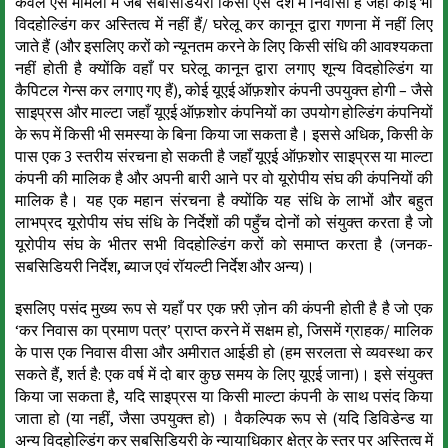
केवल ऐसे मामलों में जब सबसिडियरी किसी ऐसे देश में निवासी है जहाँ कोई भी
विदहोल्डिंग कर अस्तित्व में नहीं हैं/ घरेलू कर कानून द्वारा गणना में नहीं लिए
जाते हैं (और इसलिए करों को न्यूनतम करने के लिए किसी संधि की आवश्यकता
नहीं होती है क्योंकि वहाँ पर घरेलू कानून द्वारा लगाए शून्य विदहोल्डिंग या
कैपिटल गेन्स कर लगाए गए हैं), कोई यूएई ऑफ़शोर कंपनी उपयुक्त होगी – जैसे
साइप्रस और माल्टा जहाँ यूएई ऑफ़शोर कंपनियों का उपयोग होल्डिंग कंपनियों
के रूप में किसी भी समस्या के बिना किया जा सकता है। इससे अधिक, किसी के
पास एक 3 स्तरीय संरचना हो सकती है जहाँ यूएई ऑफ़शोर साइप्रस या माल्टा
कंपनी की मालिक है और अपनी बारी आने पर वो यूरोपीय संघ की कंपनियों की
मालिक है। यह एक महान संरचना है क्योंकि यह संधि के लाभों और बहुत
लाभप्रद यूरोपीय संघ संधि के निर्देशों की पहुँच दोनों को संयुक्त करता है जो
यूरोपीय संघ के भीतर सभी विदहोल्डिंग करों को समाप्त करता है (जनक-
सबसिडियरी निर्देश, ब्याज एवं रॉयल्टी निर्देश और अन्य)।
इसलिए पसंद मुख्य रूप से यहाँ पर एक फ़्री ज़ोन की कंपनी होती है है जो एक
‘कर निवास का प्रमाण पत्र’ प्राप्त करने में सक्षम हो, जिसमें ग्राहक/ मालिक
के पास एक निवास वीसा और अमीरात आईडी हो (हम सरलता से व्यवस्था कर
सकते हैं, शर्त है: एक वर्ष में दो बार कुछ समय के लिए यूएई जाना)। इसे संयुक्त
किया जा सकता है, यदि साइप्रस या किसी माल्टा कंपनी के साथ पसंद किया
जाता हो (या नहीं, जैसा उपयुक्त हो) । वैकल्पिक रूप से (यदि डिविडेन्ड या
अन्य विदहोल्डिंग कर सबसिडियरी के न्यायाधिकार क्षेत्र के स्तर पर अस्तित्व में