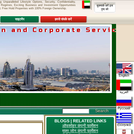
nparalleled Lifestyle Options, Security, Confidentiality,
 Regimes, Exciting Business and Investment Opportunities
बुकमार्क करें इस
c Free Hold Properties with 100% Foreign Ownership.
पृष्ठ को
साइटमैप
हमसे संपर्क करें
n and Corporate Services
 Dhabi
English
العربية
Русский
BLOGS | RELATED LINKS
Ελληνικά
ऑफशोहर कंपनी फार्मेशन
मुफ़्त जोन कंपनी फार्मेशन