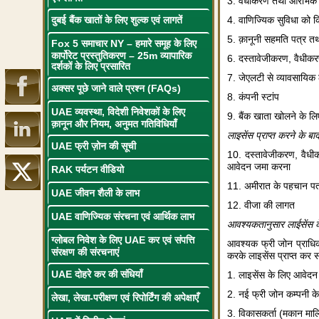
3. वैधीकरण तथा आरंभिक स
दुबई बैंक खातों के लिए शुल्क एवं लागतें
4. वाणिज्यिक सुविधा को क
5. क़ानूनी सहमति पत्र तथ
Fox 5 समाचार NY – हमारे समूह के लिए
कार्पोरेट प्रस्तुतिकरण – 25m व्यापारिक
6. दस्तावेजीकरण, वैधीक
दर्शकों के लिए प्रसारित
7. जेएलटी से व्यावसायिक 
अक्सर पूछे जाने वाले प्रश्न (FAQs)
8. कंपनी स्टांप
UAE व्यवस्था, विदेशी निवेशकों के लिए
9. बैंक खाता खोलने के लिए
क़ानून और नियम, अनुमत गतिविधियाँ
लाइसेंस प्राप्त करने के ब
UAE फ्री ज़ोन की सूची
10. दस्तावेजीकरण, वैध
आवेदन जमा करना
RAK पर्यटन वीडियो
11. अमीरात के पहचान पत्र
UAE जीवन शैली के लाभ
12. वीजा की लागत
UAE वाणिज्यिक संरचना एवं आर्थिक लाभ
आवश्यकतानुसार लाईसेंस क
ग्लोबल निवेश के लिए UAE कर एवं संपत्ति
आवश्यक फ्री जोन प्राधिकर
संरक्षण की संरचनाएं
करके लाइसेंस प्राप्त कर स
UAE दोहरे कर की संधियाँ
1. लाइसेंस के लिए आवेद
2. नई फ्री जोन कम्पनी क
लेखा, लेखा-परीक्षण एवं रिपोर्टिंग की अपेक्षाएँ
3. विकासकर्ता (मकान माल