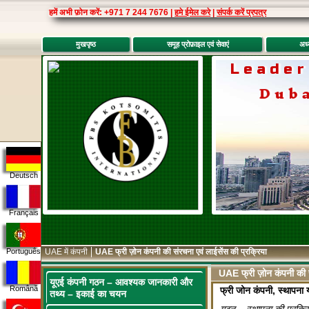
हमें अभी फ़ोन करें: +971 7 244 7676 |
हमे ईमेल करे
|
संपर्क करें प्रपत्र
मुखपृष्ठ
समूह प्रोफ़ाइल एवं सेवाएं
अध्
Leader
Dub
Deutsch
Français
UAE में कंपनी
UAE फ्री ज़ोन कंपनी की संरचना एवं लाईसेंस की प्रक्रिया
Português
UAE फ्री ज़ोन कंपनी की सं
यूएई कंपनी गठन – आवश्यक जानकारी और
Română
फ्री जोन कंपनी, स्थापना 
तथ्य – इकाई का चयन
गठन – स्थापना की प्रक्रि