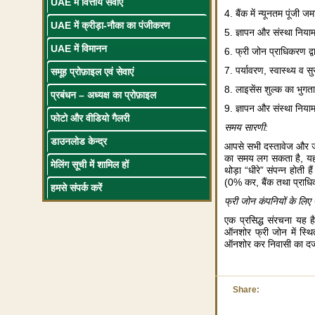
UAE में वित्तीय सेवाएं
4. बैंक में न्यूनतम पूंजी 
UAE में क्रीड़ा-नौका का पंजीकरण
5. ज्ञापन और संस्था निया
UAE में विमानन
6. फ्री जोन प्राधिकरण द्व
7. पर्यावरण, स्वास्थ्य व स
समूह प्रोफ़ाइल एवं सेवाएं
8. लाइसेंस शुल्क का भुगत
प्रबंधन – अध्यक्ष का प्रोफ़ाइल
9. ज्ञापन और संस्था निया
फोटो और वीडियो गैलरी
समय सारणी:
डाउनलोड केन्द्र
आपसे सभी दस्तावेज और जान
का समय लग सकता है, यह फ्
मेलिंग सूची में शामिल हों
थोड़ा “धीरे” संपन्न होती 
(0% कर, बैंक तथा प्राधि
हमसे संपर्क करें
फ्री जोन कंपनियों के लिए 
एक प्रसिद्ध संरचना यह 
ऑनशोर फ्री जोन में स्थ
ऑनशोर कर निवासी का दर्ज
Share: