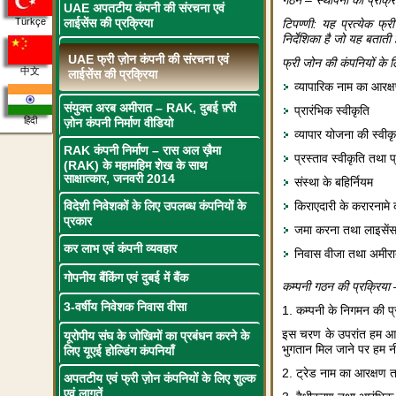
UAE अपतटीय कंपनी की संरचना एवं
लाईसेंस की प्रक्रिया
Türkçe
टिपण्णी: यह प्रत्येक फ्
निर्देशिका है जो यह बताती 
UAE फ्री ज़ोन कंपनी की संरचना एवं
फ्री जोन की कंपनियों के ल
中文
लाईसेंस की प्रक्रिया
व्यापारिक नाम का आरक्
संयुक्त अरब अमीरात – RAK, दुबई फ़्री
प्रारंभिक स्वीकृति
हिंदी
ज़ोन कंपनी निर्माण वीडियो
व्यापार योजना की स्वीक
RAK कंपनी निर्माण – रास अल ख़ैमा
प्रस्ताव स्वीकृति तथा
(RAK) के महामहिम शेख के साथ
साक्षात्कार, जनवरी 2014
संस्था के बहिर्नियम
विदेशी निवेशकों के लिए उपलब्ध कंपनियों के
किराएदारी के करारनामे 
प्रकार
जमा करना तथा लाइसेंस 
कर लाभ एवं कंपनी व्यवहार
निवास वीजा तथा अमीरा
गोपनीय बैंकिंग एवं दुबई में बैंक
कम्पनी गठन की प्रक्रिया – 
3-वर्षीय निवेशक निवास वीसा
1. कम्पनी के निगमन की प्र
इस चरण के उपरांत हम आप
यूरोपीय संघ के जोखिमों का प्रबंधन करने के
भुगतान मिल जाने पर हम नी
लिए यूएई होल्डिंग कंपनियाँ
2. ट्रेड नाम का आरक्षण त
अपतटीय एवं फ्री ज़ोन कंपनियों के लिए शुल्क
एवं लागतें