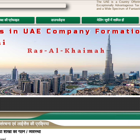
The UAE is a Country Offering U
Exceptionally Advantageous Tax
and a Wide Spectrum of Fantasti
यक्ष की प्रोफाइल
डाउनलोड्स
मेलिंग सूची में शामिल हों
s in UAE Company Formatio
ai
Abu
Ras-Al-Khaimah
रचना एवं लाईसेंस की प्रक्रिया
या शाखा का गठन / व्यवस्था
याएं